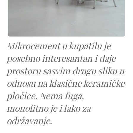
Mikrocement u kupatilu je
posebno interesantan i daje
prostoru sasvim drugu sliku u
odnosu na klasične keramičke
pločice. Nema fuga,
monolitno je i lako za
održavanje
.