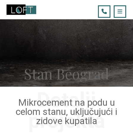
Stan Beograd
Detalji
Mikrocement na podu u
celom stanu, uključujući i
projekta
zidove kupatila