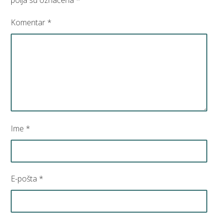
polja su označena
*
Komentar
*
Ime
*
E-pošta
*