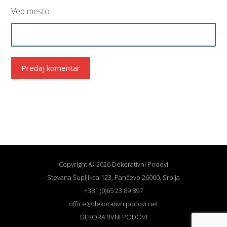
Veb mesto
Predaj komentar
Copyright © 2026 Dekorativni Podovi
Stevana Šupljikca 123, Pančevo 26000, Srbija
+381 (0)65 23 89 897
office@dekorativnipodovi.net
DEKORATIVNI PODOVI