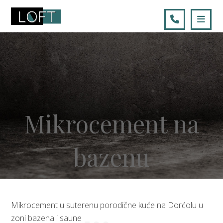
Mikrocement na
bazenu
Mikrocement u suterenu porodične kuće na Dorćolu u
zoni bazena i saune