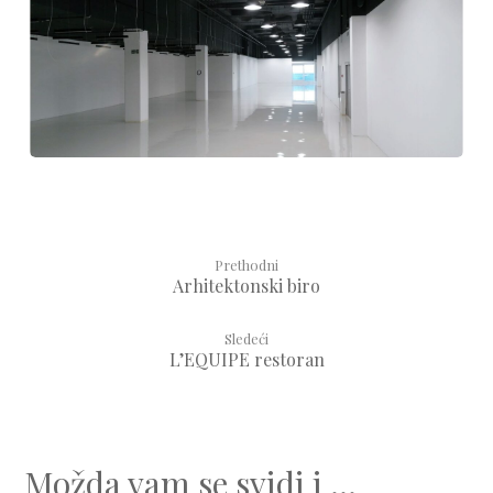
Prethodni
Arhitektonski biro
Sledeći
L’EQUIPE restoran
Možda vam se svidi i ...