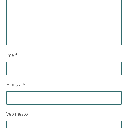
Ime
*
E-pošta
*
Veb mesto