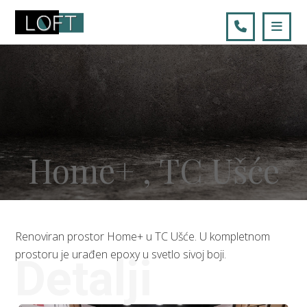
Home+ , TC Ušće
Renoviran prostor Home+ u TC Ušće. U kompletnom
prostoru je urađen epoxy u svetlo sivoj boji.
Detalji