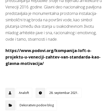
predstavljanja Republike Srbije na Bijenalu arhitekture u
Veneciji 2016. godine. Glavni deo nacionalnog paviljona
predstavljala je monumentalna prostorna instalacija-
simbolični trag broda na površini vode, kao simbol
plutanja između dva stanja u svakodnevnom životu
mladog arhitekte-jave i sna, racionalnog i emotivnog,
ovde i tamo, stvarnosti i nade.
https://www.podovi.org/kompanija-loft-o-
projektu-u-veneciji-zahtev-van-standarda-kao-
glavna-motivacija/
Analoft
28. septembar 2021.
Dekorativni podovi blog