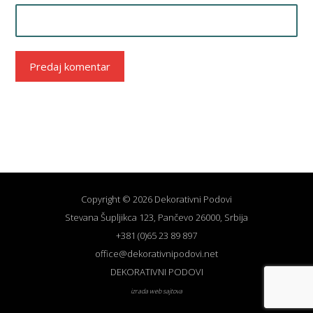
Predaj komentar
Copyright © 2026 Dekorativni Podovi
Stevana Šupljikca 123, Pančevo 26000, Srbija
+381 (0)65 23 89 897
office@dekorativnipodovi.net
DEKORATIVNI PODOVI
izrada web sajtova