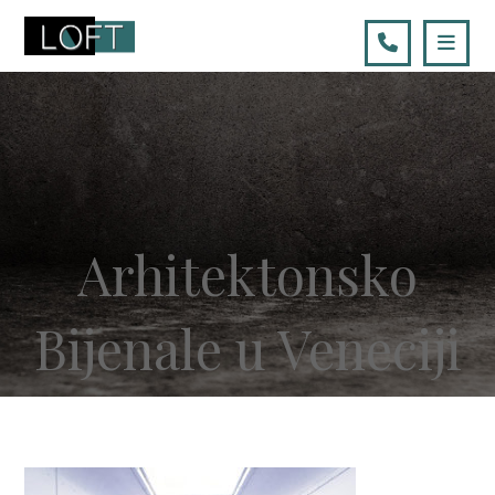
Arhitektonsko
Bijenale u Veneciji