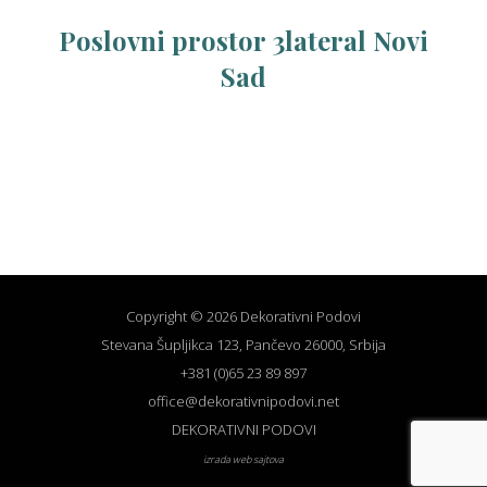
Poslovni prostor 3lateral Novi
Sad
Copyright © 2026 Dekorativni Podovi
Stevana Šupljikca 123, Pančevo 26000, Srbija
+381 (0)65 23 89 897
office@dekorativnipodovi.net
DEKORATIVNI PODOVI
izrada web sajtova